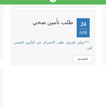
14
طلب تأمين صحي
24
APR
***يمكن للزميل طلب الاشتراك في التأمين الصحي
للن...
للتفاصيل