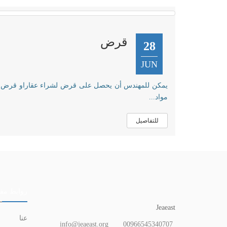
قرض
28
JUN
يمكن للمهندس أن يحصل على قرض لشراء عقاراو قرض
مواد...
للتفاصيل
روابط مفي
Jeaeast
عنا
info@jeaeast.org
00966545340707