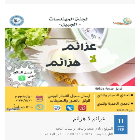
عزائم لا هزائم
11
الموقع : نادي صحة و لياقة- واتسأب اللجنة
FEB
التاريخ/الوقت : 11/02/2023 08:00
عدد المقاعد: 30