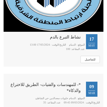
نشاط التبرع بالدم
17
الموقع : الدمام
التاريخ/الوقت : 17/05/2024 13:00
MAY
عدد المقاعد: 100
للتفاصيل
*- للمهندسات والفتيات- الطريق للاختراع
09
والذكاء*
MAR
الموقع : الدمام حلويات سعدالدين حي الشاطئ
التاريخ/الوقت : 09/03/2024 09:45
عدد المقاعد: 35