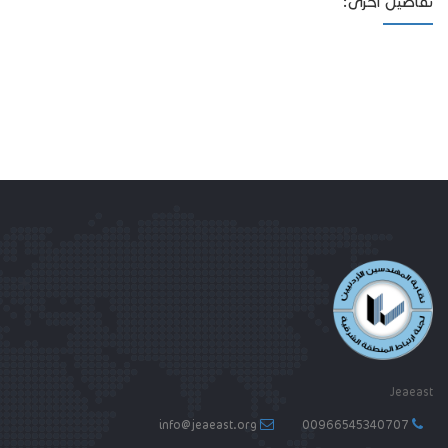
تفاصيل أخرى:
Jeaeast
info@jeaeast.org
00966545340707